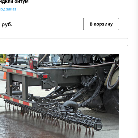
дкий битум
од заказ
7
руб.
В корзину