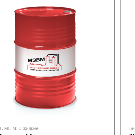
Г, МГ, МГО жидкие
Би