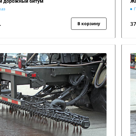
й дорожный битум
Жи
каз
П
.
3
В корзину