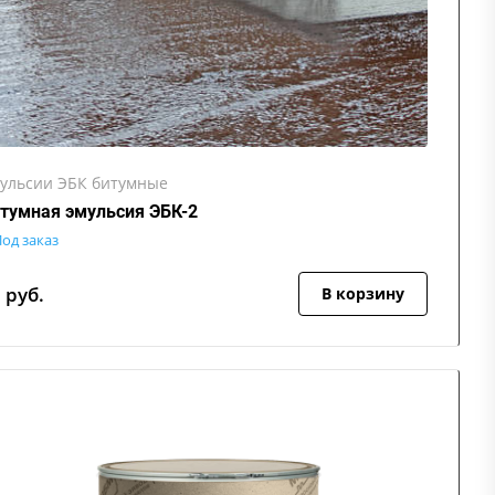
ульсии ЭБК битумные
тумная эмульсия ЭБК-2
од заказ
3
руб.
В корзину