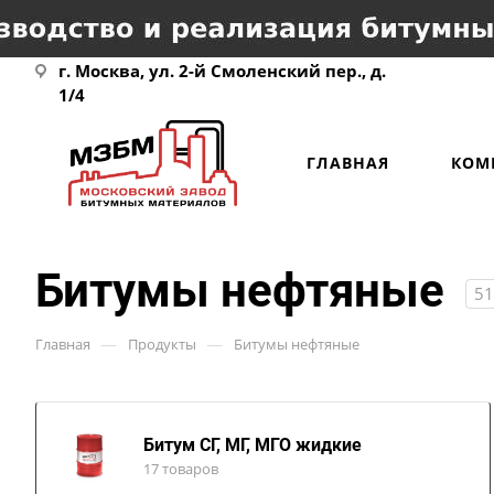
г. Москва, ул. 2-й Смоленский пер., д.
1/4
ГЛАВНАЯ
КОМ
Битумы нефтяные
51
—
—
Главная
Продукты
Битумы нефтяные
Битум СГ, МГ, МГО жидкие
17 товаров