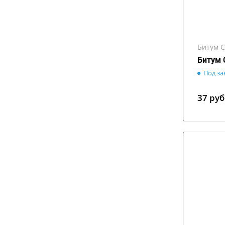
Битум С
Битум 
Под за
37
руб