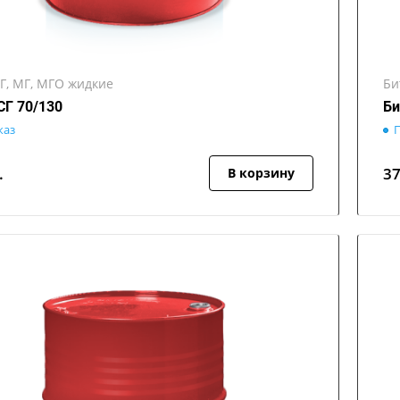
Г, МГ, МГО жидкие
Би
СГ 70/130
Би
каз
П
.
3
В корзину