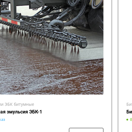
ии ЭБК битумные
Би
ая эмульсия ЭБК-1
Би
каз