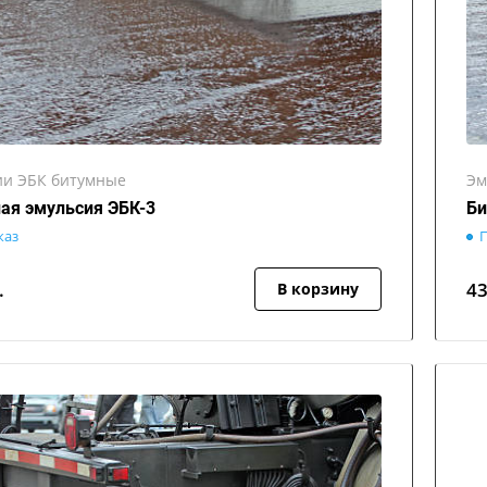
ии ЭБК битумные
Эм
ая эмульсия ЭБК-3
Би
каз
П
.
4
В корзину