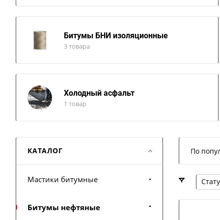
Битумы БНИ изоляционные
3 товара
Холодный асфальт
1 товар
КАТАЛОГ
По попу
Мастики битумные
Стату
Битумы нефтяные