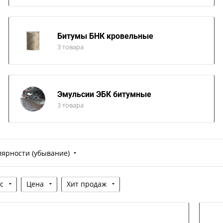
Битумы БНК кровельные
3 товара
Эмульсии ЭБК битумные
3 товара
лярности (убывание)
с
Цена
Хит продаж