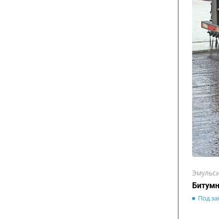
Эмульс
Битумн
Под за