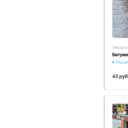
Эмульс
Битумн
Под за
43
руб