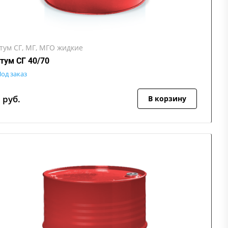
тум СГ, МГ, МГО жидкие
тум СГ 40/70
од заказ
7
руб.
В корзину