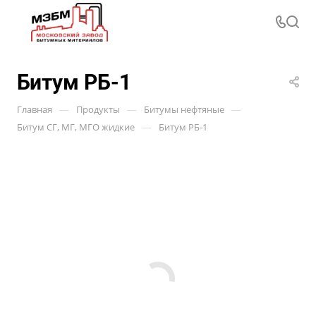
Битум РБ-1
—
—
—
Главная
Продукты
Битумы нефтяные
—
Битум СГ, МГ, МГО жидкие
Битум РБ-1