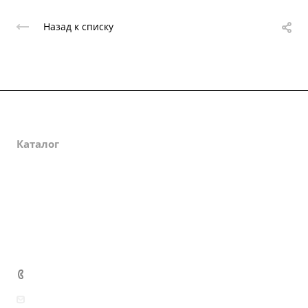
Назад к списку
О компании
Каталог
Партнеры
Закупки
Сертификаты
Доставка и оплата
+7 (800) 333-10-28
zakaz@mzbm177.ru