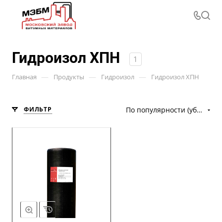
Гидроизол ХПН
1
—
—
—
Главная
Продукты
Гидроизол
Гидроизол ХПН
ФИЛЬТР
По популярности (убывание)