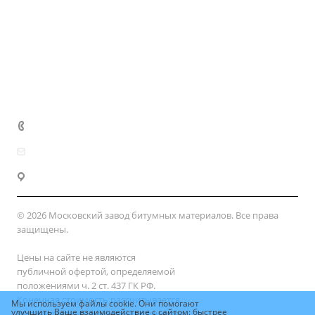
Партнеры
Закупки
Сертификаты
Доставка и оплата
+7 (800) 333-10-28
zakaz@mzbm177.ru
г. Москва, ул. 2-й Смоленский пер., д. 1/4
© 2026 Московский завод битумных материалов. Все права
защищены.
Цены на сайте не являются
публичной офертой, определяемой
положениями ч. 2 ст. 437 ГК РФ.
Конечная стоимость рассчитывается
Мы используем файлы cookie. Они помогают
улучшить Ваше взаимодействие с сайтом: быстрее
индивидуально, исходя из количества