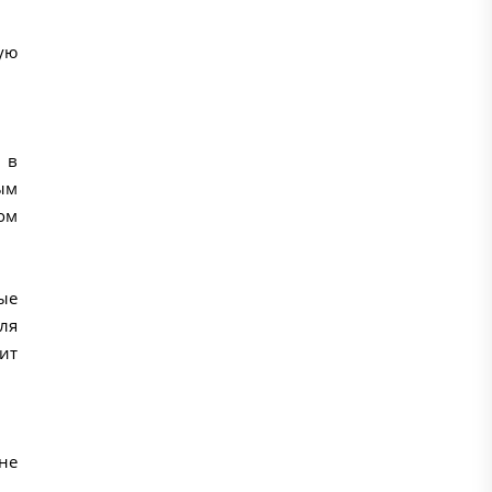
ую
 в
ым
ом
ые
ля
ит
не