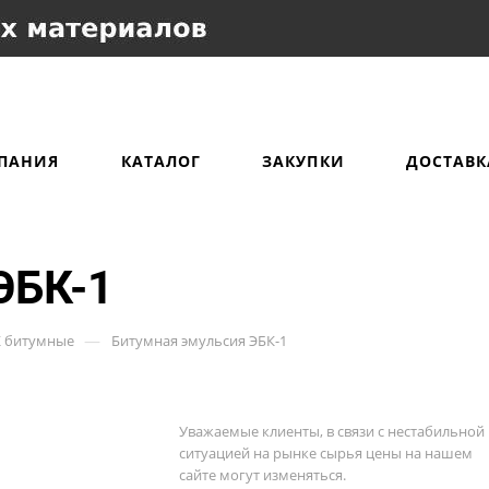
ПАНИЯ
КАТАЛОГ
ЗАКУПКИ
ДОСТАВК
ЭБК-1
—
К битумные
Битумная эмульсия ЭБК-1
Уважаемые клиенты, в связи с нестабильной
ситуацией на рынке сырья цены на нашем
сайте могут изменяться.