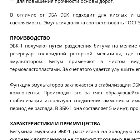
для повышения прочности основы дорог.
В отличие от ЭБА ЭБК подходит для кислых и щ
сцепляемость. Эмульсия должна соответствовать ГОСТ 
ПРОИЗВОДСТВО
ЭБК-1 получают путем разделения битума на мелкие 
резервуар коллоидной роторной мельницы, где 
эмульгатором. Битум применяют в чистом ви
термоэластопластами. За счет этого удается улучшить ег
Функция эмульгаторов заключается в стабилизации ЭБК
компоненты. Происходит это за счет образующейс
стабилизации используют соединения аммония и ими
период ее распада. В ЭБК-1 она составляет 5 минут, п
ХАРАКТЕРИСТИКИ И ПРЕИМУЩЕСТВА
Битумная эмульсия ЭБК-1 рассчитана на холодную т
склонен к возгоранию и не содержит токсичных вещест