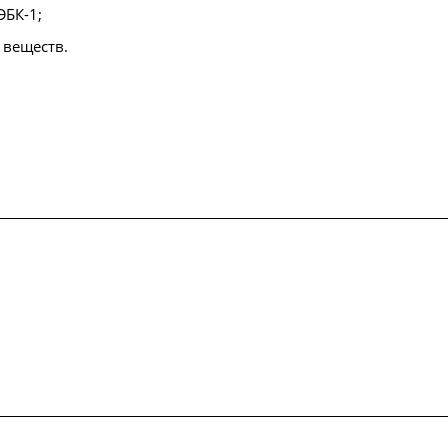
ЭБК-1;
 веществ.
упки
Сертификаты
Доставка и оплата