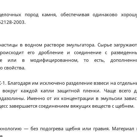
елочных пород камня, обеспечивая одинаково хорош
52128-2003.
частицы в водном растворе эмульгатора. Сырье загружают
происходит его дробление и соединение с разведенн
де или в модифицированном, то есть, дополненн
о свойства.
-1. Благодаря им исключено разделение взвеси на отдельн
я вокруг каждой капли защитной пленки. Чаще всего д
дазолины. Именно от их концентрации в эмульсии завис
роцесс завершается соединением вяжущих веществ с щебнем.
ехнологию — без подогрева щебня или гравия. Материал 
в.