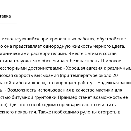
тавка
 использующийся при кровельных работах, обустройстве
о она представляет однородную жидкость черного цвета,
аническими растворителями. Вместе с этим в состав
 типа толуола, что обспечивает безопасность. Широкое
есспорными достоинствами: - Хорошая адгезия к различны
Высокая скорость высыхания (при температуре около 20
е какой-либо липкости, что упрощает работу. - Надежная защи
ть. - Возможность использования в качестве мастики для
стью битумной грунтовки Праймер станет возможность ее
сов). Для этого необходимо предварительно очистить
режнего покрытия. Также необходимо рулоны отогреть в