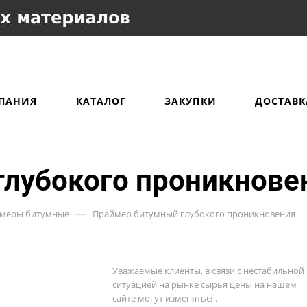
ПАНИЯ
КАТАЛОГ
ЗАКУПКИ
ДОСТАВК
лубокого проникнове
—
меры битумные
Праймер битумный глубокого проникновения
Уважаемые клиенты, в связи с нестабильной
ситуацией на рынке сырья цены на нашем
сайте могут изменяться.