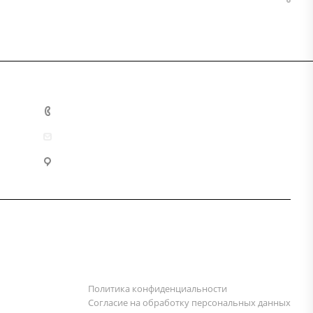
+7 (800) 333-10-28
zakaz@mzbm177.ru
г. Москва, ул. 2-й Смоленский пер., д. 1/4
Политика конфиденциальности
Согласие на обработку персональных данных