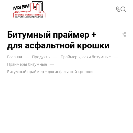
Битумный праймер +
для асфальтной крошки
—
—
—
Главная
Продукты
Праймеры, лаки битумные
—
Праймеры битумные
Битумный праймер + для асфальтной крошки