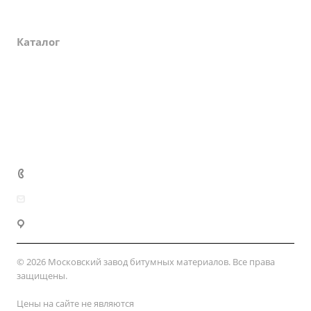
О компании
Каталог
Партнеры
Закупки
Сертификаты
Доставка и оплата
+7 (800) 333-10-28
zakaz@mzbm177.ru
г. Москва, ул. 2-й Смоленский пер., д. 1/4
© 2026 Московский завод битумных материалов. Все права
защищены.
Цены на сайте не являются