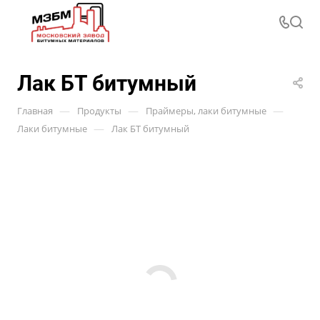
Лак БТ битумный
—
—
—
Главная
Продукты
Праймеры, лаки битумные
—
Лаки битумные
Лак БТ битумный