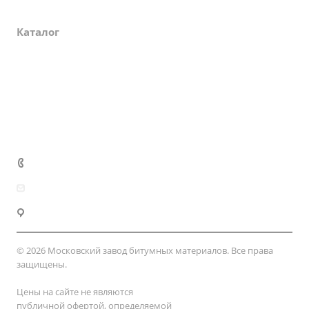
О компании
Каталог
Партнеры
Закупки
Сертификаты
Доставка и оплата
+7 (800) 333-10-28
zakaz@mzbm177.ru
г. Москва, ул. 2-й Смоленский пер., д. 1/4
© 2026 Московский завод битумных материалов. Все права
защищены.
Цены на сайте не являются
публичной офертой, определяемой