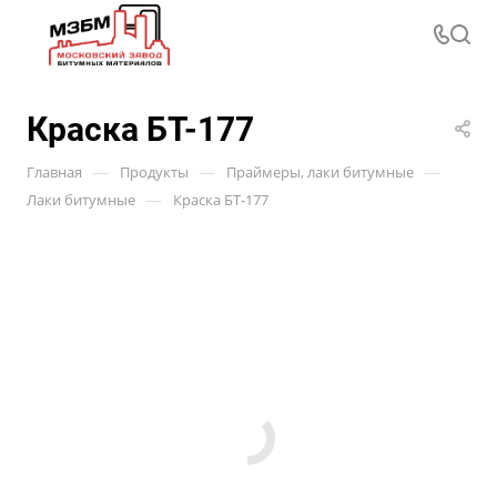
Краска БТ-177
—
—
—
Главная
Продукты
Праймеры, лаки битумные
—
Лаки битумные
Краска БТ-177