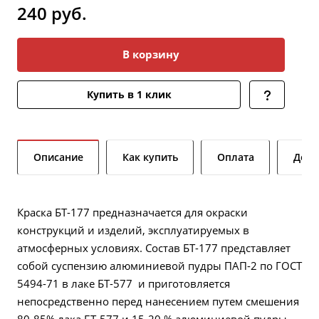
240
руб.
В корзину
Купить в 1 клик
Описание
Как купить
Оплата
Дост
Краска БТ-177 предназначается для окраски
конструкций и изделий, эксплуатируемых в
атмосферных условиях. Состав БТ-177 представляет
собой суспензию алюминиевой пудры ПАП-2 по ГОСТ
5494-71 в лаке БТ-577 и приготовляется
непосредственно перед нанесением путем смешения