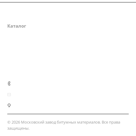
О компании
Каталог
Партнеры
Закупки
Сертификаты
Доставка и оплата
+7 (800) 333-10-28
zakaz@mzbm177.ru
г. Москва, ул. 2-й Смоленский пер., д. 1/4
© 2026 Московский завод битумных материалов. Все права
защищены.