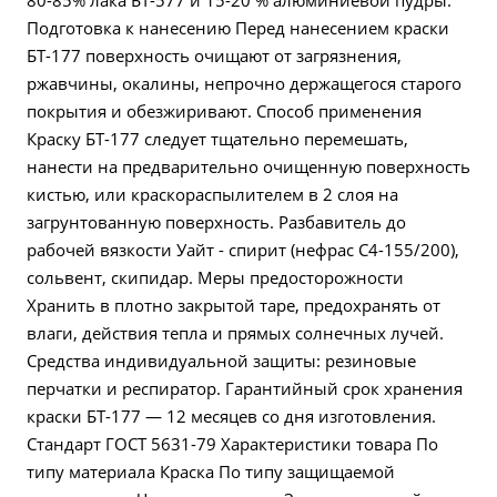
80-85% лака БТ-577 и 15-20 % алюминиевой пудры.
Подготовка к нанесению Перед нанесением краски
БТ-177 поверхность очищают от загрязнения,
ржавчины, окалины, непрочно держащегося старого
покрытия и обезжиривают. Способ применения
Краску БТ-177 следует тщательно перемешать,
нанести на предварительно очищенную поверхность
кистью, или краскораспылителем в 2 слоя на
загрунтованную поверхность. Разбавитель до
рабочей вязкости Уайт - спирит (нефрас С4-155/200),
сольвент, скипидар. Меры предосторожности
Хранить в плотно закрытой таре, предохранять от
влаги, действия тепла и прямых солнечных лучей.
Средства индивидуальной защиты: резиновые
перчатки и респиратор. Гарантийный срок хранения
краски БТ-177 — 12 месяцев со дня изготовления.
Стандарт ГОСТ 5631-79 Характеристики товара По
типу материала Краска По типу защищаемой