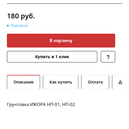
180
руб.
Под заказ
В корзину
Купить в 1 клик
Описание
Как купить
Оплата
Дост
Грунтовка ИЖОРА НП-01, НП-02