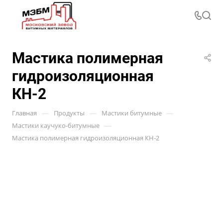
Мастика полимерная
гидроизоляционная
КН-2
—
—
—
Главная
Продукты
Мастики битумные
—
Мастики каучуко-битумные
Мастика полимерная гидроизоляционная КН-2