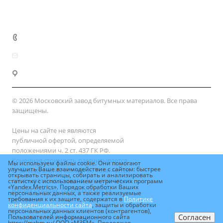
Доставка и оплата
+7 (800) 333-10-28
zakaz@mzbm177.ru
г. Москва, ул. 2-й Смоленский пер., д. 1/4
© 2026 Московский завод битумных материалов. Все права
защищены.
Цены на сайте не являются
публичной офертой, определяемой
положениями ч. 2 ст. 437 ГК РФ.
Конечная стоимость рассчитывается
Мы используем файлы cookie. Они помогают
улучшить Ваше взаимодействие с сайтом: быстрее
индивидуально, исходя из количества
открывать страницы, собирать и анализировать
заказываемых товаров, их наличия на
статистку с использованием метрических программ
«Yandex.Metrics». Порядок обработки Ваших
наших складах, способа и места
персональных данных, а также реализуемые
требования к их защите, содержатся в
Политике
доставки.
конфиденциальности сайта
, защиты и обработки
персональных данных клиентов (контрагентов),
Согласен
Пользователей информационного сайта
Политика конфиденциальности
https://mzbm.ru/ ООО «МЗБМ». Продолжая