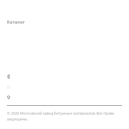
О компании
Каталог
Партнеры
Закупки
Сертификаты
Доставка и оплата
+7 (800) 333-10-28
zakaz@mzbm177.ru
г. Москва, ул. 2-й Смоленский пер., д. 1/4
© 2026 Московский завод битумных материалов. Все права
защищены.