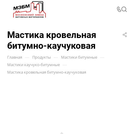
Мастика кровельная
битумно-каучуковая
—
—
—
Главная
Продукты
Мастики битумные
—
Мастики каучуко-битумные
Мастика кровельная битумно-каучуковая