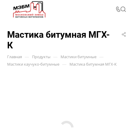
Мастика битумная МГХ-
К
—
—
—
Главная
Продукты
Мастики битумные
—
Мастики каучуко-битумные
Мастика битумная МГХ-К