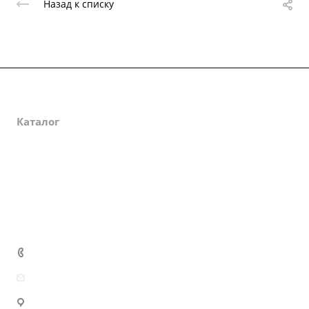
Назад к списку
О компании
Каталог
Партнеры
Закупки
Сертификаты
Доставка и оплата
+7 (800) 333-10-28
zakaz@mzbm177.ru
г. Москва, ул. 2-й Смоленский пер., д. 1/4