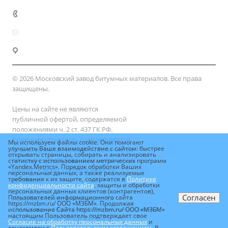
+7 (800) 333-10-28
zakaz@mzbm177.ru
г. Москва, ул. 2-й Смоленский пер., д. 1/4
© 2026 Московский завод битумных материалов. Все права
защищены.
Цены на сайте не являются
публичной офертой, определяемой
положениями ч. 2 ст. 437 ГК РФ.
Конечная стоимость рассчитывается
Мы используем файлы cookie. Они помогают
улучшить Ваше взаимодействие с сайтом: быстрее
индивидуально, исходя из количества
открывать страницы, собирать и анализировать
заказываемых товаров, их наличия на
статистку с использованием метрических программ
«Yandex.Metrics». Порядок обработки Ваших
наших складах, способа и места
персональных данных, а также реализуемые
требования к их защите, содержатся в
Политике
доставки.
конфиденциальности сайта
, защиты и обработки
персональных данных клиентов (контрагентов),
Согласен
Пользователей информационного сайта
Политика конфиденциальности
https://mzbm.ru/ ООО «МЗБМ». Продолжая
Согласие на обработку персональных данных
использование Сайта https://mzbm.ru/ ООО «МЗБМ»
настоящим Пользователь подтверждает свое
Пользовательское соглашение
Согласие на обработку персональных данных
и
ознакомлен с
Пользовательским соглашением
. В