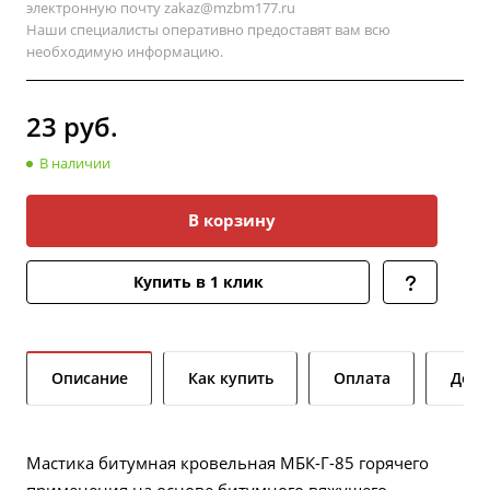
электронную почту
zakaz@mzbm177.ru
Наши специалисты оперативно предоставят вам всю
необходимую информацию.
23
руб.
В наличии
В корзину
Купить в 1 клик
Описание
Как купить
Оплата
Дост
Мастика битумная кровельная МБК-Г-85 горячего