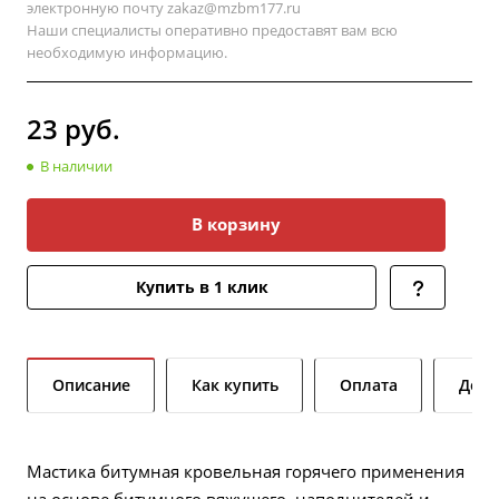
электронную почту
zakaz@mzbm177.ru
Наши специалисты оперативно предоставят вам всю
необходимую информацию.
23
руб.
В наличии
В корзину
Купить в 1 клик
Описание
Как купить
Оплата
Дост
Мастика битумная кровельная горячего применения