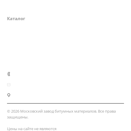
О компании
Каталог
Партнеры
Закупки
Сертификаты
Доставка и оплата
+7 (800) 333-10-28
zakaz@mzbm177.ru
г. Москва, ул. 2-й Смоленский пер., д. 1/4
© 2026 Московский завод битумных материалов. Все права
защищены.
Цены на сайте не являются