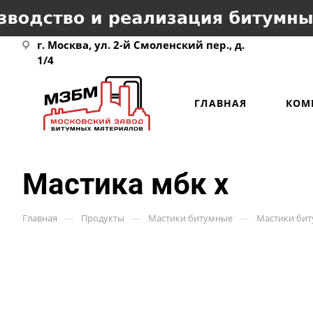
г. Москва, ул. 2-й Смоленский пер., д.
1/4
ГЛАВНАЯ
КОМ
Мастика мбк х
—
—
—
Главная
Продукты
Мастики битумные
Мастики би