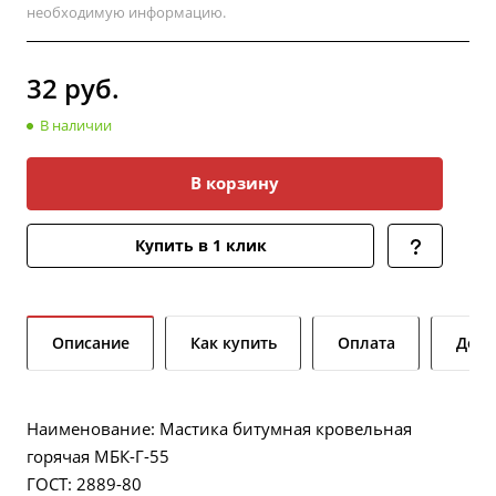
необходимую информацию.
32
руб.
В наличии
В корзину
Купить в 1 клик
Описание
Как купить
Оплата
Дост
Наименование: Мастика битумная кровельная
горячая МБК-Г-55
ГОСТ: 2889-80