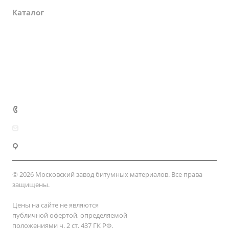
Каталог
Партнеры
Закупки
Сертификаты
Доставка и оплата
+7 (800) 333-10-28
zakaz@mzbm177.ru
г. Москва, ул. 2-й Смоленский пер., д. 1/4
© 2026 Московский завод битумных материалов. Все права
защищены.
Цены на сайте не являются
публичной офертой, определяемой
положениями ч. 2 ст. 437 ГК РФ.