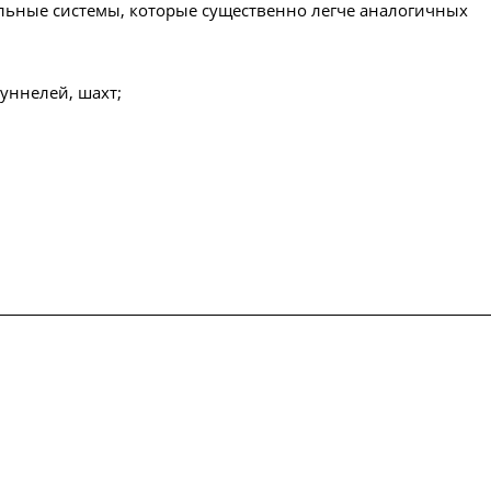
ельные системы, которые существенно легче аналогичных
уннелей, шахт;
упки
Сертификаты
Доставка и оплата