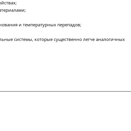
ойствах;
материалами;
нования и температурных перепадов;
ельные системы, которые существенно легче аналогичных
упки
Сертификаты
Доставка и оплата