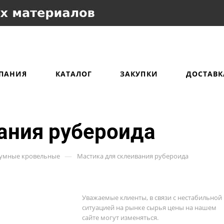
ПАНИЯ
КАТАЛОГ
ЗАКУПКИ
ДОСТАВК
ания рубероида
—
тумные кровельные
Мастика для склеивания рубероида
Уважаемые клиенты, в связи с нестабильной
ситуацией на рынке сырья цены на нашем
сайте могут изменяться.