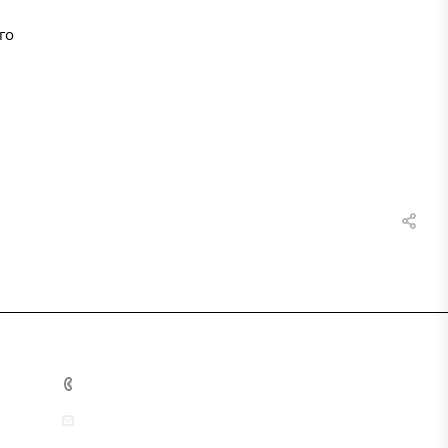
го
+7 (800) 333-10-28
zakaz@mzbm177.ru