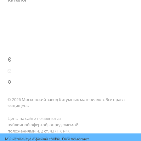
Партнеры
Закупки
Сертификаты
Доставка и оплата
+7 (800) 333-10-28
zakaz@mzbm177.ru
г. Москва, ул. 2-й Смоленский пер., д. 1/4
© 2026 Московский завод битумных материалов. Все права
защищены.
Цены на сайте не являются
публичной офертой, определяемой
положениями ч. 2 ст. 437 ГК РФ.
Конечная стоимость рассчитывается
Мы используем файлы cookie. Они помогают