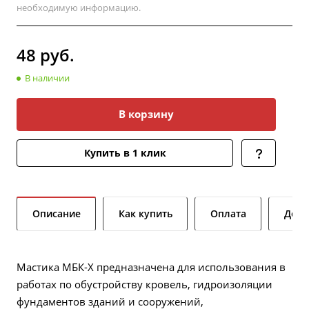
необходимую информацию.
48
руб.
В наличии
В корзину
Купить в 1 клик
Описание
Как купить
Оплата
Дост
Мастика МБК-Х предназначена для использования в
работах по обустройству кровель, гидроизоляции
фундаментов зданий и сооружений,