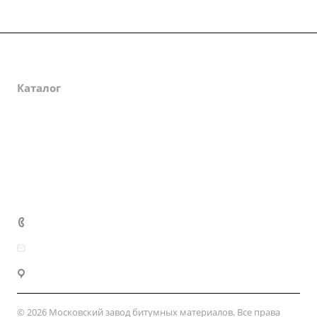
О компании
Каталог
Партнеры
Закупки
Сертификаты
Доставка и оплата
+7 (800) 333-10-28
zakaz@mzbm177.ru
г. Москва, ул. 2-й Смоленский пер., д. 1/4
© 2026 Московский завод битумных материалов. Все права