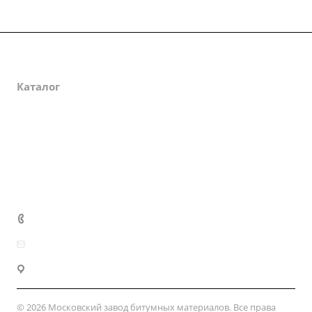
О компании
Каталог
Партнеры
Закупки
Сертификаты
Доставка и оплата
+7 (800) 333-10-28
zakaz@mzbm177.ru
г. Москва, ул. 2-й Смоленский пер., д. 1/4
© 2026 Московский завод битумных материалов. Все права