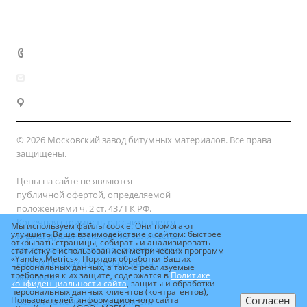
Сертификаты
Доставка и оплата
+7 (800) 333-10-28
zakaz@mzbm177.ru
г. Москва, ул. 2-й Смоленский пер., д. 1/4
© 2026 Московский завод битумных материалов. Все права
защищены.
Цены на сайте не являются
публичной офертой, определяемой
положениями ч. 2 ст. 437 ГК РФ.
Конечная стоимость рассчитывается
Мы используем файлы cookie. Они помогают
улучшить Ваше взаимодействие с сайтом: быстрее
индивидуально, исходя из количества
открывать страницы, собирать и анализировать
заказываемых товаров, их наличия на
статистку с использованием метрических программ
«Yandex.Metrics». Порядок обработки Ваших
наших складах, способа и места
персональных данных, а также реализуемые
требования к их защите, содержатся в
Политике
доставки.
конфиденциальности сайта
, защиты и обработки
персональных данных клиентов (контрагентов),
Согласен
Пользователей информационного сайта
Политика конфиденциальности