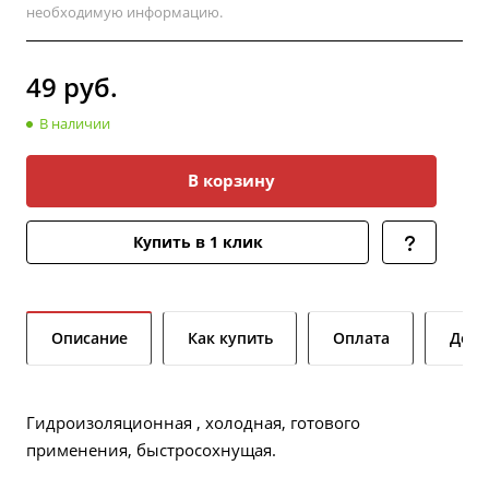
необходимую информацию.
49
руб.
В наличии
В корзину
Купить в 1 клик
Описание
Как купить
Оплата
Дост
Гидроизоляционная , холодная, готового
применения, быстросохнущая.