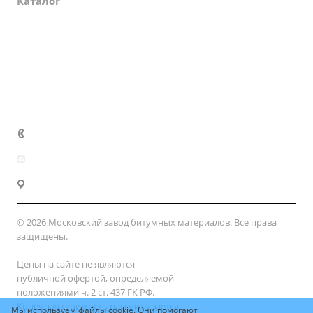
Каталог
Партнеры
Закупки
Сертификаты
Доставка и оплата
+7 (800) 333-10-28
zakaz@mzbm177.ru
г. Москва, ул. 2-й Смоленский пер., д. 1/4
© 2026 Московский завод битумных материалов. Все права
защищены.
Цены на сайте не являются
публичной офертой, определяемой
положениями ч. 2 ст. 437 ГК РФ.
Конечная стоимость рассчитывается
Мы используем файлы cookie. Они помогают