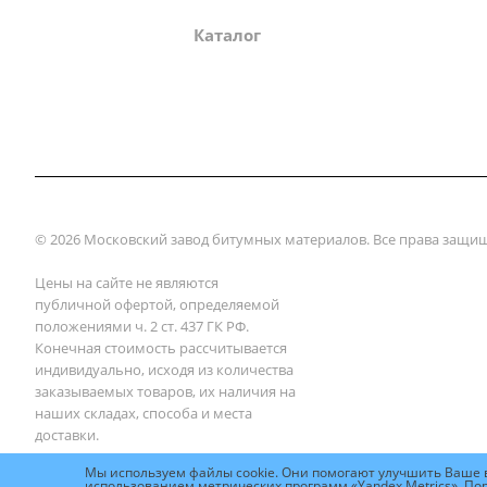
О компании
Каталог
Партнеры
Зак
© 2026 Московский завод битумных материалов. Все права защи
Цены на сайте не являются
публичной офертой, определяемой
положениями ч. 2 ст. 437 ГК РФ.
Конечная стоимость рассчитывается
индивидуально, исходя из количества
заказываемых товаров, их наличия на
наших складах, способа и места
доставки.
Мы используем файлы cookie. Они помогают улучшить Ваше в
использованием метрических программ «Yandex.Metrics». По