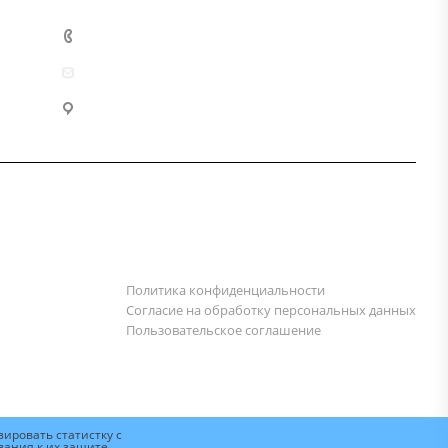
+7 (800) 333-10-28
zakaz@mzbm177.ru
г. Москва, ул. 2-й Смоленский пер., д. 1/4
Политика конфиденциальности
Согласие на обработку персональных данных
Пользовательское соглашение
ировать статистку с
ания к их защите,