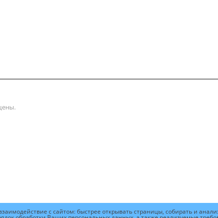
упки
Сертификаты
Доставка и оплата
щены.
заимодействие с сайтом: быстрее открывать страницы, собирать и анализ
рядок обработки Ваших персональных данных, а также реализуемые требов