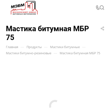
Мастика битумная МБР
75
—
—
—
Главная
Продукты
Мастики битумные
—
Мастики битумно-резиновые
Мастика битумная МБР 75