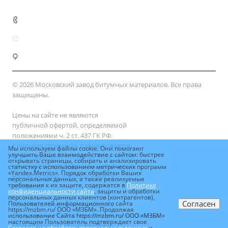
Доставка и оплата
+7 (800) 333-10-28
zakaz@mzbm177.ru
г. Москва, ул. 2-й Смоленский пер., д. 1/4
© 2026 Московский завод битумных материалов. Все права
защищены.
Цены на сайте не являются
публичной офертой, определяемой
положениями ч. 2 ст. 437 ГК РФ.
Конечная стоимость рассчитывается
Мы используем файлы cookie. Они помогают
улучшить Ваше взаимодействие с сайтом: быстрее
индивидуально, исходя из количества
открывать страницы, собирать и анализировать
заказываемых товаров, их наличия на
статистку с использованием метрических программ
«Yandex.Metrics». Порядок обработки Ваших
наших складах, способа и места
персональных данных, а также реализуемые
требования к их защите, содержатся в
Политике
доставки.
конфиденциальности сайта
, защиты и обработки
персональных данных клиентов (контрагентов),
Согласен
Пользователей информационного сайта
Политика конфиденциальности
https://mzbm.ru/ ООО «МЗБМ». Продолжая
Согласие на обработку персональных данных
использование Сайта https://mzbm.ru/ ООО «МЗБМ»
настоящим Пользователь подтверждает свое
Пользовательское соглашение
Согласие на обработку персональных данных
и