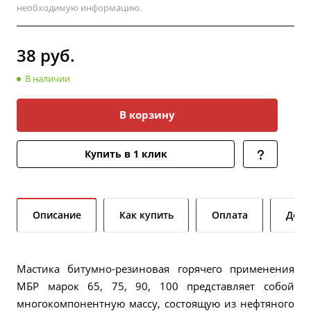
необходимую информацию.
38
руб.
В наличии
В корзину
Купить в 1 клик
Описание
Как купить
Оплата
Дост
Мастика битумно-резиновая горячего применения
МБР марок 65, 75, 90, 100 представляет собой
многокомпонентную массу, состоящую из нефтяного