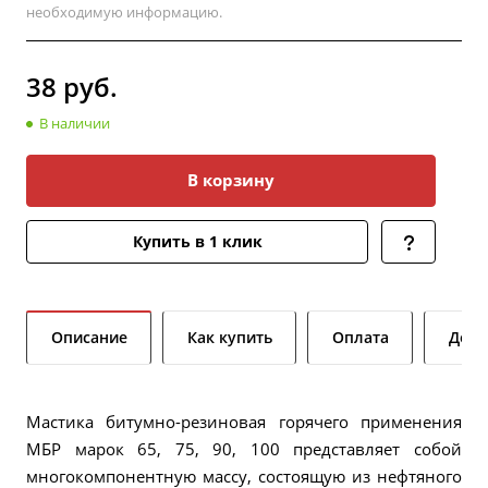
необходимую информацию.
38
руб.
В наличии
В корзину
Купить в 1 клик
Описание
Как купить
Оплата
Дост
Мастика битумно-резиновая горячего применения
МБР марок 65, 75, 90, 100 представляет собой
многокомпонентную массу, состоящую из нефтяного