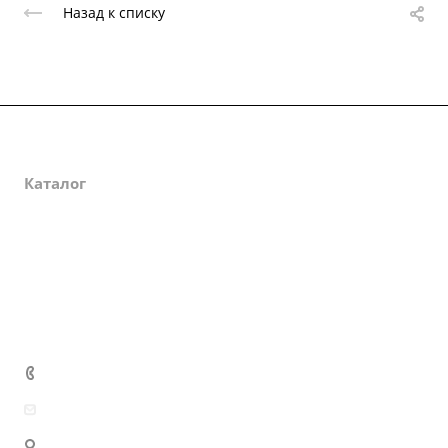
Назад к списку
О компании
Каталог
Партнеры
Закупки
Сертификаты
Доставка и оплата
+7 (800) 333-10-28
zakaz@mzbm177.ru
г. Москва, ул. 2-й Смоленский пер., д. 1/4