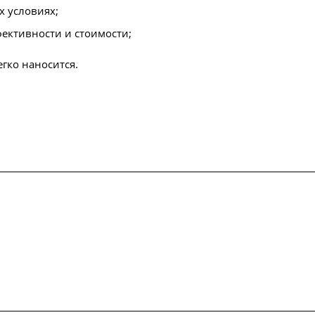
 условиях;
фективности и стоимости;
егко наносится.
упки
Сертификаты
Доставка и оплата