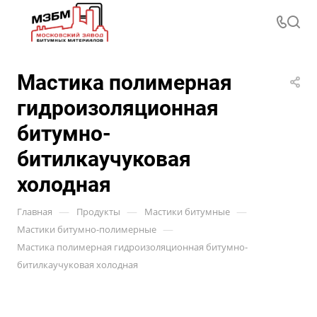
Мастика полимерная
гидроизоляционная
битумно-
битилкаучуковая
холодная
—
—
—
Главная
Продукты
Мастики битумные
—
Мастики битумно-полимерные
Мастика полимерная гидроизоляционная битумно-
битилкаучуковая холодная