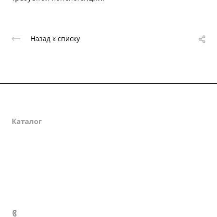
Назад к списку
О компании
Каталог
Партнеры
Закупки
Сертификаты
Доставка и оплата
+7 (800) 333-10-28