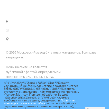
Сертификаты
Доставка и оплата
+7 (800) 333-10-28
zakaz@mzbm177.ru
г. Москва, ул. 2-й Смоленский пер., д. 1/4
© 2026 Московский завод битумных материалов. Все права
защищены.
Цены на сайте не являются
публичной офертой, определяемой
положениями ч. 2 ст. 437 ГК РФ.
Конечная стоимость рассчитывается
Мы используем файлы cookie. Они помогают
улучшить Ваше взаимодействие с сайтом: быстрее
индивидуально, исходя из количества
открывать страницы, собирать и анализировать
заказываемых товаров, их наличия на
статистку с использованием метрических программ
«Yandex.Metrics». Порядок обработки Ваших
наших складах, способа и места
персональных данных, а также реализуемые
требования к их защите, содержатся в
Политике
доставки.
конфиденциальности сайта
, защиты и обработки
персональных данных клиентов (контрагентов),