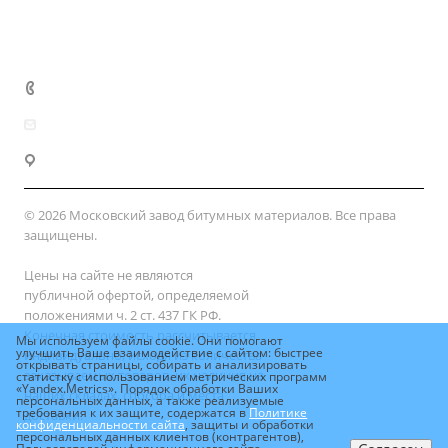
Сертификаты
Доставка и оплата
+7 (800) 333-10-28
zakaz@mzbm177.ru
г. Москва, ул. 2-й Смоленский пер., д. 1/4
© 2026 Московский завод битумных материалов. Все права
защищены.
Цены на сайте не являются
публичной офертой, определяемой
положениями ч. 2 ст. 437 ГК РФ.
Конечная стоимость рассчитывается
Мы используем файлы cookie. Они помогают
улучшить Ваше взаимодействие с сайтом: быстрее
индивидуально, исходя из количества
открывать страницы, собирать и анализировать
заказываемых товаров, их наличия на
статистку с использованием метрических программ
«Yandex.Metrics». Порядок обработки Ваших
наших складах, способа и места
персональных данных, а также реализуемые
требования к их защите, содержатся в
Политике
доставки.
конфиденциальности сайта
, защиты и обработки
персональных данных клиентов (контрагентов),