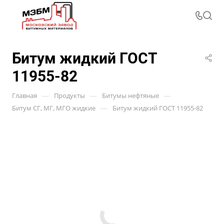
Битум жидкий ГОСТ
11955-82
—
—
—
Главная
Продукты
Битумы нефтяные
—
Битум СГ, МГ, МГО жидкие
Битум жидкий ГОСТ 11955-82