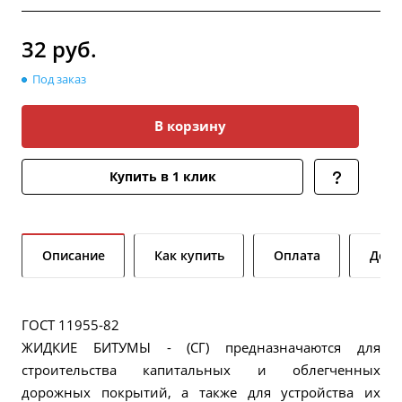
32
руб.
Под заказ
В корзину
Купить в 1 клик
Описание
Как купить
Оплата
Дост
ГОСТ 11955-82
ЖИДКИЕ БИТУМЫ - (СГ) предназначаются для
строительства капитальных и облегченных
дорожных покрытий, а также для устройства их