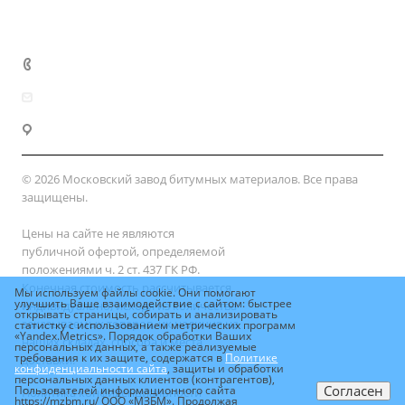
Доставка и оплата
+7 (800) 333-10-28
zakaz@mzbm177.ru
г. Москва, ул. 2-й Смоленский пер., д. 1/4
© 2026 Московский завод битумных материалов. Все права
защищены.
Цены на сайте не являются
публичной офертой, определяемой
положениями ч. 2 ст. 437 ГК РФ.
Конечная стоимость рассчитывается
Мы используем файлы cookie. Они помогают
улучшить Ваше взаимодействие с сайтом: быстрее
индивидуально, исходя из количества
открывать страницы, собирать и анализировать
заказываемых товаров, их наличия на
статистку с использованием метрических программ
«Yandex.Metrics». Порядок обработки Ваших
наших складах, способа и места
персональных данных, а также реализуемые
требования к их защите, содержатся в
Политике
доставки.
конфиденциальности сайта
, защиты и обработки
персональных данных клиентов (контрагентов),
Согласен
Пользователей информационного сайта
Политика конфиденциальности
https://mzbm.ru/ ООО «МЗБМ». Продолжая